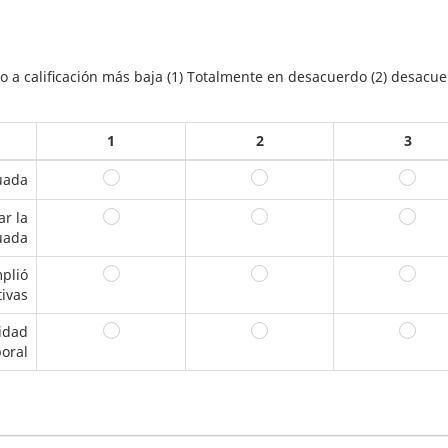
o a calificación más baja (1) Totalmente en desacuerdo (2) desacuer
1
2
3
cuada
1
2
3
ar la
1
2
3
uada
mplió
1
2
3
tivas
vidad
1
2
3
boral