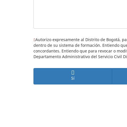
(Esta pregunta es obligatoria)
Autorizo expresamente al Distrito de Bogotá, p
dentro de su sistema de formación. Entiendo que
concordantes. Entiendo que para revocar o modifi
Departamento Administrativo del Servicio Civil Dis
Sí