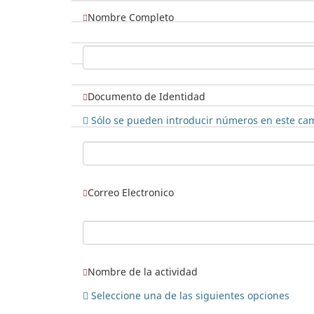
(Esta pregunta es obligatoria)
Nombre Completo
(Esta pregunta es obligatoria)
Documento de Identidad
Sólo se pueden introducir números en este ca
(Esta pregunta es obligatoria)
Correo Electronico
(Esta pregunta es obligatoria)
Nombre de la actividad
Seleccione una de las siguientes opciones