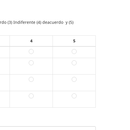
do (3) Indiferente (4) deacuerdo y (5)
4
5
4
5
4
5
4
5
4
5